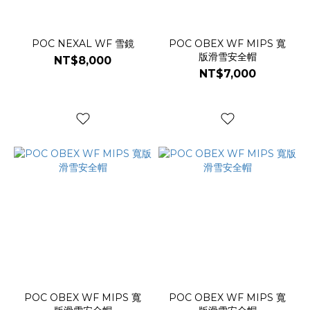
POC NEXAL WF 雪鏡
POC OBEX WF MIPS 寬
版滑雪安全帽
NT$8,000
NT$7,000
POC OBEX WF MIPS 寬
POC OBEX WF MIPS 寬