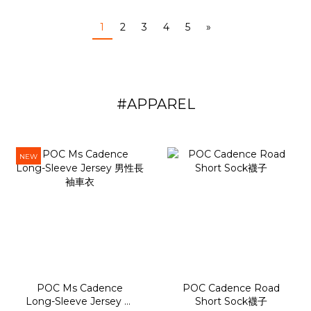
1
2
3
4
5
»
#APPAREL
NEW
POC Ms Cadence
POC Cadence Road
Long-Sleeve Jersey 男
Short Sock襪子