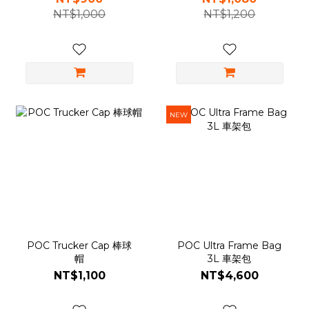
NT$1,000
NT$1,200
NEW
POC Trucker Cap 棒球
POC Ultra Frame Bag
帽
3L 車架包
NT$1,100
NT$4,600