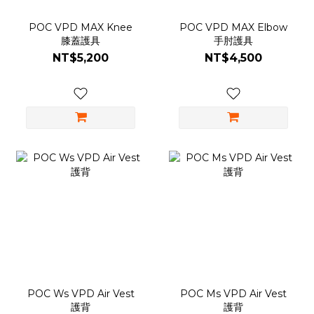
POC VPD MAX Knee
POC VPD MAX Elbow
膝蓋護具
手肘護具
NT$5,200
NT$4,500
POC Ws VPD Air Vest
POC Ms VPD Air Vest
護背
護背