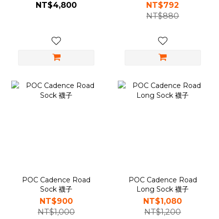
性長袖車衣
NT$4,800
NT$792
NT$880
POC Cadence Road
POC Cadence Road
Sock 襪子
Long Sock 襪子
NT$900
NT$1,080
NT$1,000
NT$1,200