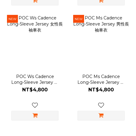
NEW
NEW
POC Ws Cadence
POC Ms Cadence
Long-Sleeve Jersey 女
Long-Sleeve Jersey 男
性長袖車衣
性長袖車衣
NT$4,800
NT$4,800