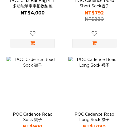
POC Ultra Bar Bag 4LL
POC Cadence Road
多功能單車車把收納包
Short Sock襪子
NT$4,000
NT$792
NT$880
POC Cadence Road
POC Cadence Road
Sock 襪子
Long Sock 襪子
NT$900
NT$1,080