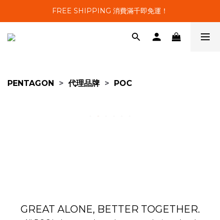
FREE SHIPPING 消費滿千即免運！
PENTAGON
>
代理品牌
>
POC
GREAT ALONE, BETTER TOGETHER.