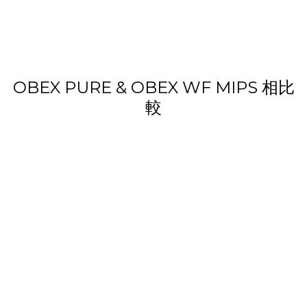
OBEX PURE & OBEX WF MIPS 相比
較