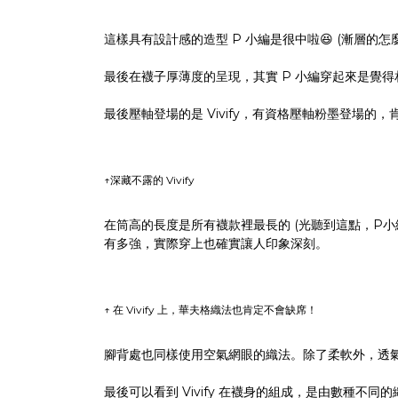
這樣具有設計感的造型 P 小編是很中啦😆 (漸層的怎
最後在襪子厚薄度的呈現，其實 P 小編穿起來是覺
最後壓軸登場的是 Vivify，有資格壓軸粉墨登場的
↑深藏不露的 Vivify
在筒高的長度是所有襪款裡最長的 (光聽到這點，P
有多強，實際穿上也確實讓人印象深刻。
↑ 在 Vivify 上，華夫格織法也肯定不會缺席！
腳背處也同樣使用空氣網眼的織法。除了柔軟外，透
最後可以看到 Vivify 在襪身的組成，是由數種