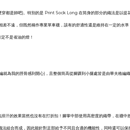
麼穿都是帥吧)。特別的是 Print Sock Long 在筒身的部分的織法
得相差不遠，但既然稱作專業單車襪，該有的舒適性還是維持在一定的水
，肯定不是省油的燈！
小編就為我的脛骨感到開心)，且整個筒高從腳踝到小腿處皆是由華夫格編
氣排汗的效果當然也沒有在打折扣！腳掌中部使用高密度的織帶，在襪中
不同的織法組合而成，因此能針對足部給予不同且合適的機能性，同時還可以