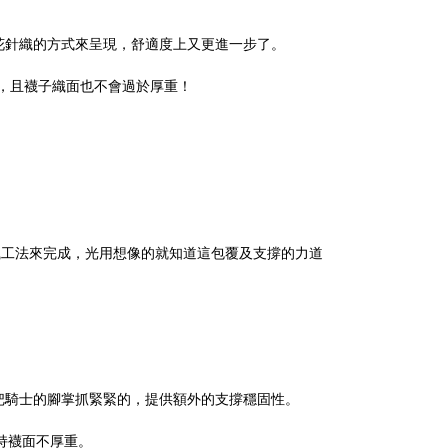
是以提花針織的方式來呈現，舒適度上又更進一步了。
準，且襪子織面也不會過於厚重！
織工法來完成，光用想像的就知道這包覆及支撐的力道
把騎士的腳掌抓緊緊的，提供額外的支撐穩固性。
保持襪面不厚重。