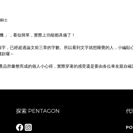
到騎士
牌手機 」，看似簡單，實際上功能都具備了！
個字，已經超過論文前三章的字數。所以看到文字就想睡覺的人，小編貼心
襪款囉～
穿產品所彙整而成的個人小心得，實際穿著的感受還是要由各位車友親自確
探索 PENTAGON
代
PO