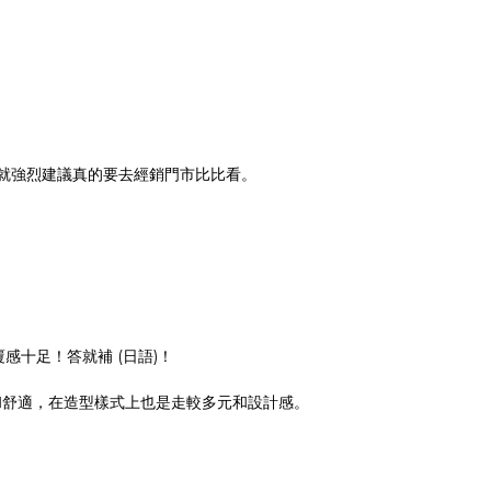
那就強烈建議真的要去經銷門市比比看。
十足！答就補 (日語)！
打透氣和舒適，在造型樣式上也是走較多元和設計感。