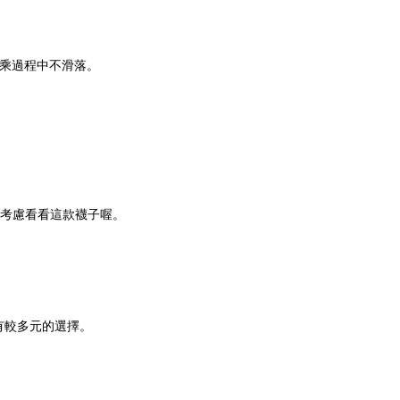
騎乘過程中不滑落。
以考慮看看這款襪子喔。
也有較多元的選擇。