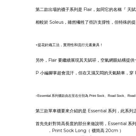
第二款出場的襪子系列是 Flair，如同它的名稱『 
相較於 Soleus，雖然犧牲了些許支撐性，但特
↑提花針織工法，實用性和流行元素
兼具！
另外，Flair 要繼續展現其天賦🤣，空氣網眼結構
P 小編腳掌超會流汗，但在又濕又悶的天氣騎車，穿 
↑Essential
系列襪款由左至右分別為 Print Sock、Road Sock、Road S
第三款單車襪要來介紹的是 Essential 系列
首先先針對筒高長度的部分來做說明，Essential 
．Print Sock Long（ 襪筒高 20cm ）