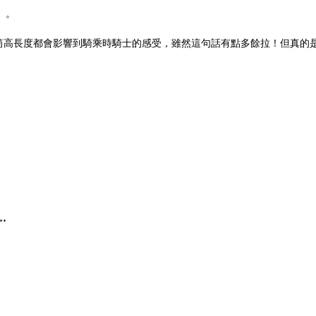
』。
高長度都會影響到騎乘時騎士的感受，雖然這句話有點多餘拉！但真的是很
*