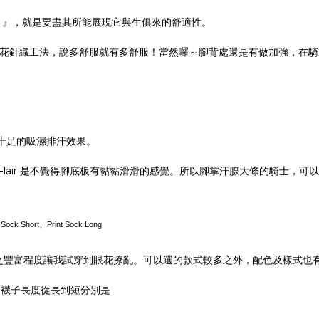
天賦 』，就是要盡其所能展現它與生俱來的舒適性。
殊的提花針織工法，說多舒服就有多舒服！當然囉～腳背處還是有做加強，在
提供十足的吸濕排汗效果。
Flair 是不覺得腳底板有黏黏滑滑的感覺。所以腳掌汗腺大條的騎士，可
ock Short、
Print Sock Long
，此系列之豐富程度讓我試穿到眼花撩亂。可以選的款式較多之外，配色及樣式
系列襪子長度從長到短分別是