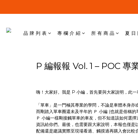
品 牌 列 表
專 欄 介 紹
所 有 商 品
夏 日
P
Vol. 1 – POC
編報報
專
嗨！大家好。我是 P 小編，首先要與大家說明，此
「單車」是一門極其專業的學問，不論是車體本身亦
而剛踏入單車圈還未及半年的 Ｐ 小編 (也就是俗稱
Ｐ 小編一樣剛接觸單車的車友，但不知道該如何選
資訊給你們。最後，也需要跟大家說明，本報也僅是以
配備還是建議實際至現場看過、觸摸過再購入會比較