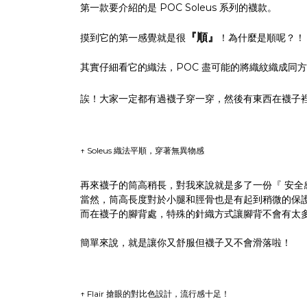
第一款要介紹的是 POC Soleus 系列的襪款。
『順』
摸到它的第一感覺就是很
！為什麼是順呢？！
POC
其實仔細看它的織法，
盡可能的將織紋織成同方
誒！大家一定都有過襪子穿一穿，然後有東西在襪子
↑
Soleus 織法平順，穿著無異物感
再來襪子的筒高稍長，對我來說就是多了一份『 安全
當然，筒高長度對於小腿和脛骨也是有起到稍微的保護和
而在襪子的腳背處，特殊的針織方式讓腳背不會有太
簡單來說，就是讓你又舒服但襪子又不會滑落啦！
↑ Flair 搶眼的對比色設計，流行感十足！