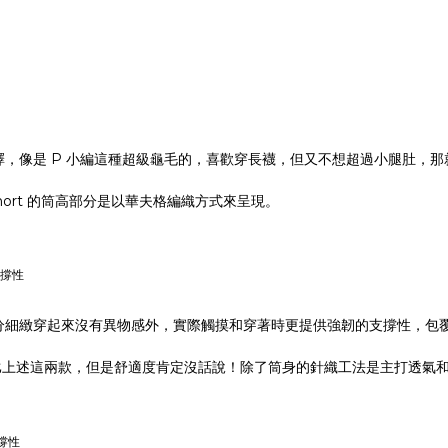
，像是 P 小編這種超級龜毛的，喜歡穿長襪，但又不想超過小腿肚，
k Short 的筒高部分是以華夫格編織方式來呈現。
支撐性
細緻穿起來沒有異物感外，實際觸摸和穿著時更提供強韌的支撐性，包覆感
k 在支撐性可能不比上述這兩款，但是舒適度肯定沒話說！除了筒身的針織工法是主
支撐性