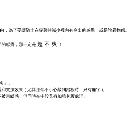
向，為了要讓騎士在穿著時減少襪內有突出的感覺，或是說異物感。
超 不 爽
裡的感覺，那一定是
！
感 』。
支撐效果 ( 尤其脛骨不小心敲到踏板時，只有痛字 )。
多被束縛感，但同時在中段又有加強包覆處理。