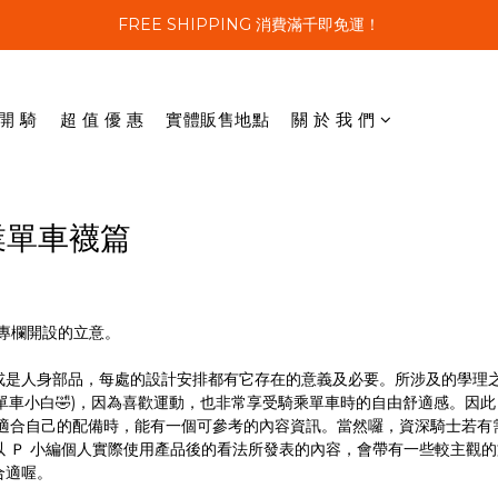
FREE SHIPPING 消費滿千即免運！
 開 騎
超 值 優 惠
實體販售地點
關 於 我 們
業單車襪篇
一專欄開設的立意。
或是人身部品，每處的設計安排都有它存在的意義及必要。所涉及的學理
的單車小白🤣)，因為喜歡運動，也非常享受騎乘單車時的自由舒適感。因此
擇適合自己的配備時，能有一個可參考的內容資訊。當然囉，資深騎士若有
 Ｐ 小編個人實際使用產品後的看法所發表的內容，會帶有一些較主觀的
合適喔。