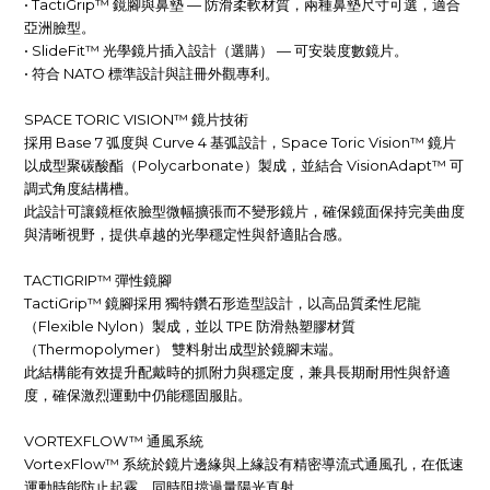
• TactiGrip™ 鏡腳與鼻墊 — 防滑柔軟材質，兩種鼻墊尺寸可選，適合
亞洲臉型。
• SlideFit™ 光學鏡片插入設計（選購） — 可安裝度數鏡片。
• 符合 NATO 標準設計與註冊外觀專利。
SPACE TORIC VISION™ 鏡片技術
採用 Base 7 弧度與 Curve 4 基弧設計，Space Toric Vision™ 鏡片
以成型聚碳酸酯（Polycarbonate）製成，並結合 VisionAdapt™ 可
調式角度結構槽。
此設計可讓鏡框依臉型微幅擴張而不變形鏡片，確保鏡面保持完美曲度
與清晰視野，提供卓越的光學穩定性與舒適貼合感。
TACTIGRIP™ 彈性鏡腳
TactiGrip™ 鏡腳採用 獨特鑽石形造型設計，以高品質柔性尼龍
（Flexible Nylon）製成，並以 TPE 防滑熱塑膠材質
（Thermopolymer） 雙料射出成型於鏡腳末端。
此結構能有效提升配戴時的抓附力與穩定度，兼具長期耐用性與舒適
度，確保激烈運動中仍能穩固服貼。
VORTEXFLOW™ 通風系統
VortexFlow™ 系統於鏡片邊緣與上緣設有精密導流式通風孔，在低速
運動時能防止起霧，同時阻擋過量陽光直射。