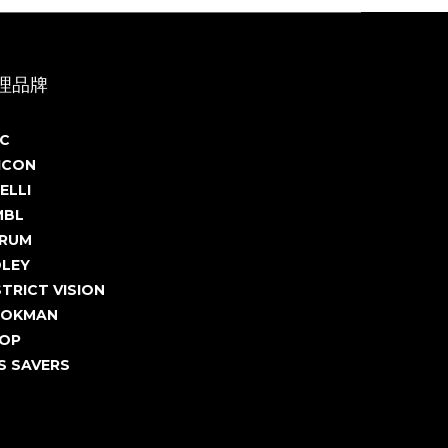
理品牌
C
ICON
ELLI
MBL
RUM
DLEY
STRICT VISION
OKMAN
OP
S SAVERS