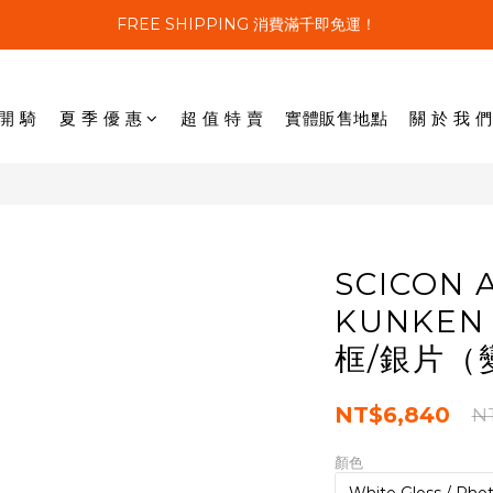
FREE SHIPPING 消費滿千即免運！
 開 騎
夏 季 優 惠
超 值 特 賣
實體販售地點
關 於 我 們
SCICON 
KUNKE
框/銀片（
NT$6,840
N
顏色