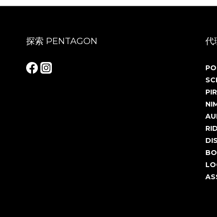
探索 PENTAGON
代
PO
SC
PIR
NI
AU
RI
DI
BO
LO
AS