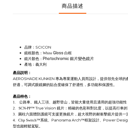
商品描述
SCICON
品牌：
Gloss
鏡框顏色：White
白框
Photochromic 銀片變色鏡片
鏡片顏色：
產地：義大利
產品説明：
AEROSHADE KUNKEN
專為專業運動人員而設計，提供領先全球的
舒適，可調式眼鏡腳的貼合度確保了舒適性，多功能和保護性。
產品特色：
1.
公路車、鐵人三項、越野登山，皆能大量使用且適用的超強功能性
True Vision
2.
SCN-PP
™
鏡片：精確的色彩和對比度，以提高行車的
3.
圓柱六面體防護鏡可支援更換鏡片，超大視野的耐衝擊鏡片提供一
Panorama Arch
Power Design
4. Clip Switch
™系統、
™框架設計、
型也能輕鬆駕馭。