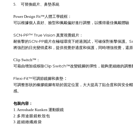
5. 可替換鏡片、鼻墊系統
Power Design Fit
™人體工學鏡框：
可以根據個人喜好、臉型和佩戴偏好進行調整，以獲得最佳佩戴體驗
SCN-PP
™
True Vision 真實視覺
鏡片：
SCN-PP
S
耐衝擊的
鏡片在極端環境下經過測試，可確保對衝擊保護。
將強烈的日光變得柔和，提供視覺舒適度和保護，同時增強視覺，還原
Clip Switch
™：
Clip Switch
可藉由增加或移除
™改變鏡腳的彈性，能夠更細緻的調整
：
Flexi-Fit™
可調節鏡腳和鼻墊
可調整形狀的橡膠鏡腳有助於固定位置，大大提高了貼合度和與安全帽
感。
包裝內容：
1. Aeroshade Kunken 運動眼鏡
2.多用途眼鏡軟殼包
3.超細緻纖維袋