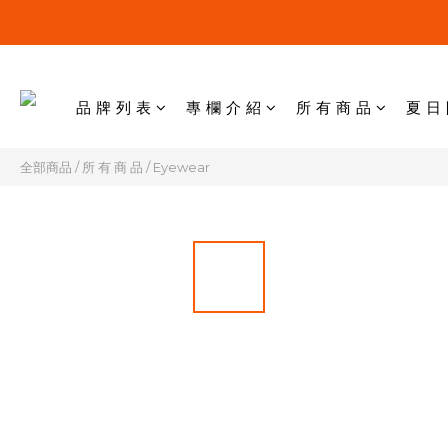
品 牌 列 表
專 欄 介 紹
所 有 商 品
夏 日
全部商品
/
所 有 商 品
/
Eyewear