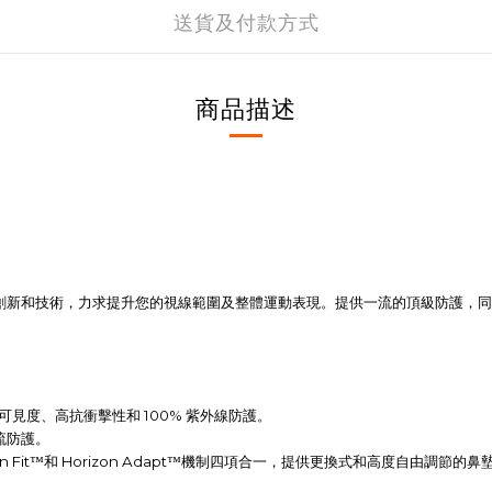
送貨及付款方式
商品描述
創新和技術，力求提升您的視線範圍及整體運動表現。提供一流的頂級防護，同
100%
可見度、高抗衝擊性和
紫外線防護。
流防護。
 Fit
Horizo
n Adapt
™和
™機制四項合一，提供更換式和高度自由調節的鼻