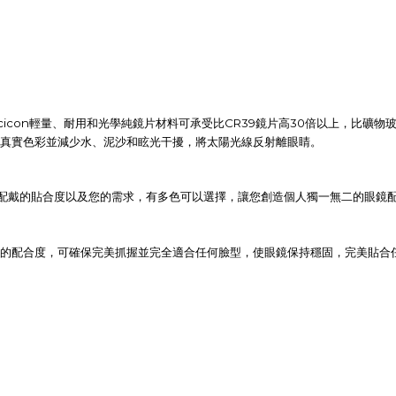
cicon
CR39
30
輕量、耐用和光學純鏡片材料可承受比
鏡片高
倍以上，比礦物
真實色彩並減少水、泥沙和眩光干擾，將太陽光線反射離眼睛。
配戴的貼合度以及您的需求，有多色可以選擇，讓您創造個人獨一無二的眼鏡
的配合度，可確保完美抓握並完全適合任何臉型，使眼鏡保持穩固，完美貼合