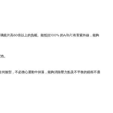
60
100%
A/B/C
玻璃鏡片高
倍以上的負載。能抵抗
的
有害紫外線，能夠
配色。
任何臉型，不必擔心運動中掉落，能夠消除壓力點及不平衡的鏡框不適