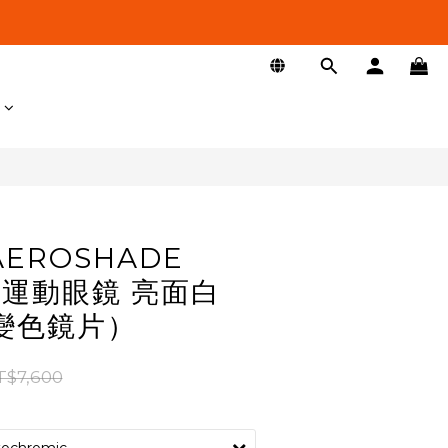
立即購買
AEROSHADE
N 運動眼鏡 亮面白
變色鏡片）
T$7,600