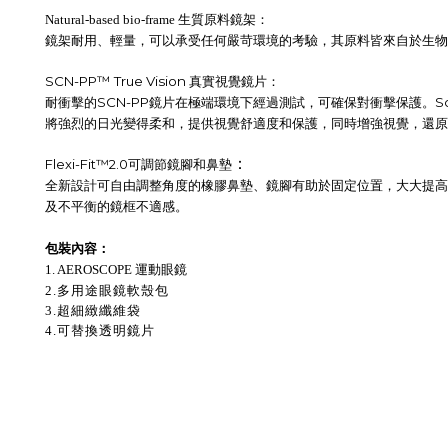
Natural-based bio-frame 生質原料鏡架：
鏡架耐用、輕量，可以承受任何嚴苛環境的考驗，其原料皆來自
於生物
SCN-PP
™
True Vision 真實視覺
鏡片：
SCN-PP
S
耐衝擊的
鏡片在極端環境下經過測試，可確保對衝擊保護。
將強烈的日光變得柔和，提供視覺舒適度和保護，同時增強視覺，還原
：
Flexi-Fit™2.0
可調節鏡腳和鼻墊
全新設計可自由調整角度的橡膠鼻墊、鏡腳有助於固定位置，大大提高
及不平衡的鏡框不適感。
包裝內容：
1. AEROSCOPE 運動眼鏡
2.多用途眼鏡軟殼包
3.超細緻纖維袋
4.可替換透明鏡片