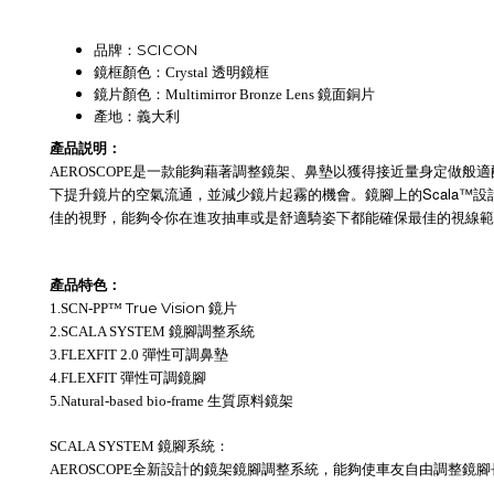
SCICON
品牌：
鏡框顏色：Crystal 透明鏡框
鏡片顏色：Multimirror
Bronze Lens 鏡面銅片
產地：義大利
產品説明：
AEROSCOPE是一款能夠藉著調整鏡架、鼻墊以獲得接近量身定做
Scala
下提升鏡片的空氣流通，並減少鏡片起霧的機會。鏡腳上的
佳的視野，能夠令你在進攻抽車或是舒適騎姿下都能確保最佳的視線範
產品特色：
True Vision
1.
SCN-PP
™
鏡片
2.
SCALA SYSTEM 鏡腳調整系統
3.FLEXFIT 2.0 彈性可調鼻墊
4.FLEXFIT 彈性可調鏡腳
5.Natural-based bio-frame 生質原料鏡架
SCALA SYSTEM 鏡腳系統：
AEROSCOPE全新設計的鏡架鏡腳調整系統，能夠使車友自由調整鏡