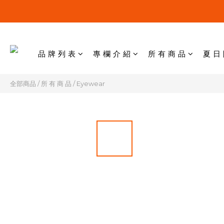
品 牌 列 表
專 欄 介 紹
所 有 商 品
夏 日
全部商品
/
所 有 商 品
/
Eyewear