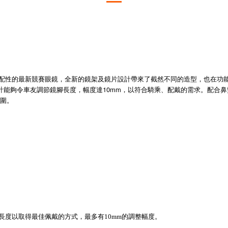
般適配性的最新競賽眼鏡，全新的鏡架及鏡片設計帶來了截然不同的造型，也在
™設計能夠令車友調節鏡腳長度，幅度達10mm，以符合騎乘、配戴的需求。配合
圍。
腳長度以取得最佳佩戴的方式，最多有10mm的調整幅度。