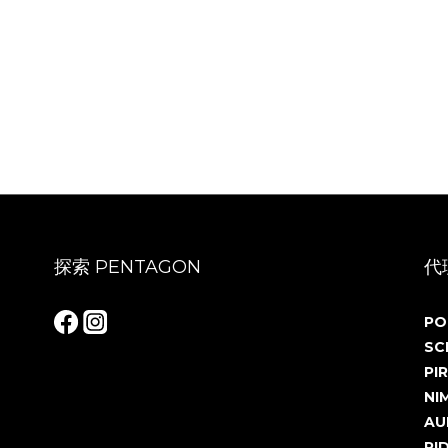
探索 PENTAGON
代
PO
SC
PIR
NI
AU
RI