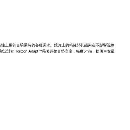
功能性上更符合騎乘時的各種需求。鏡片上的精確開孔能夠在不影響視線
鼻墊設計的
Horizon Adapt™藉著調整鼻墊高度，幅度5mm，提供車友最