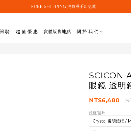
FREE SHIPPING 消費滿千即免運！
 開 騎
超 值 優 惠
實體販售地點
關 於 我 們
SCICON
眼鏡 透明
NT$6,480
N
鏡框/鏡片