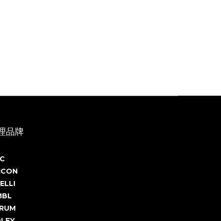
理品牌
C
ICON
ELLI
MBL
RUM
DLEY