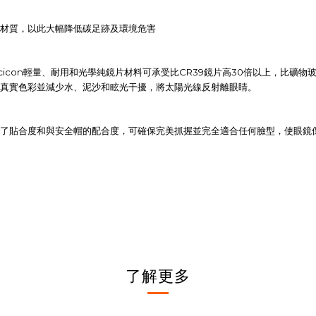
材質，以此大幅降低碳足跡及環境危害
cicon
CR39
30
輕量、耐用和光學純鏡片材料可承受比
鏡片高
倍以上，比礦物
真實色彩並減少水、泥沙和眩光干擾，將太陽光線反射離眼睛。
了貼合度和與安全帽的配合度，可確保完美抓握並完全適合任何臉型，使眼鏡
了解更多