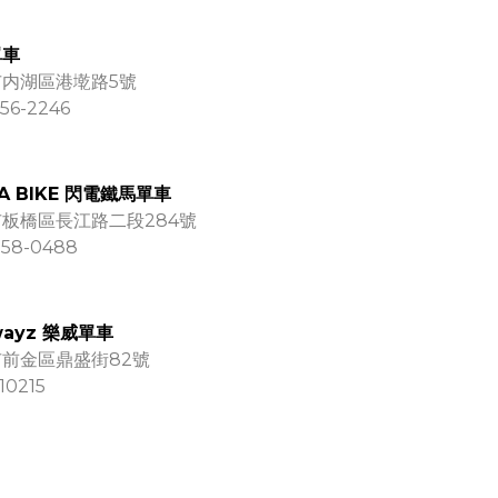
單車
市内湖區港墘路5號
56-2246
NA BIKE 閃電鐵馬單車
板橋區長江路二段284號
258-0488
wayz 樂威單車
前金區鼎盛街82號
10215