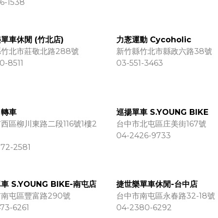
6-1538
單車休閒 (竹北店)
力愙運動 Cycoholic
竹北市莊敬北路288號
新竹縣竹北市縣政六路38號
0-8511
03-551-3463
自轉車
巡揚單車 S.YOUNG BIKE
西區柳川東路二段116號1樓2
台中市北屯區庄美街167號
04-2426-9733
72-2581
車 S.YOUNG BIKE-南屯店
捷世樂單車休閒-台中店
南屯區豐富路290號
台中市南屯區永春路32-18號
73-6261
04-2380-6292