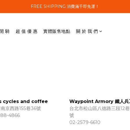
FREE SHIPPING 消費滿千即免運！
 開 騎
超 值 優 惠
實體販售地點
關 於 我 們
s cycles and coffee
Waypoint Armory 鐵人
南京西路155巷36號
台北市松山區八德路三段12巷1
388-4866
號
02-2579-6610