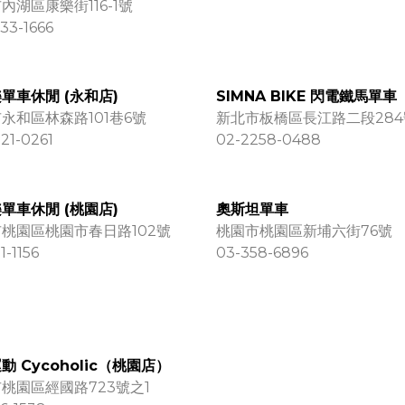
內湖區康樂街116-1號
33-1666
單車休閒 (永和店)
SIMNA BIKE 閃電鐵馬單車
永和區林森路101巷6號
新北市板橋區長江路二段284
21-0261
02-2258-0488
單車休閒 (桃園店)
奧斯坦單車
桃園區桃園市春日路102號
桃園市桃園區新埔六街76號
1-1156
03-358-6896
動 Cycoholic（桃園店）
桃園區經國路723號之1