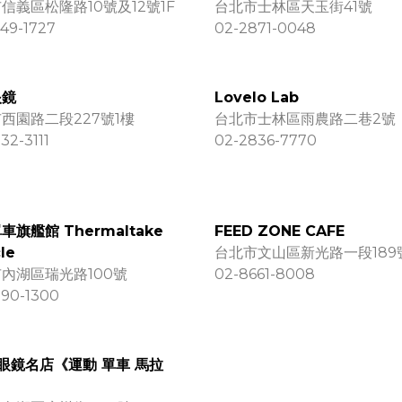
信義區松隆路10號及12號1F
台北市士林區天玉街41號
49-1727
02-2871-0048
眼鏡
Lovelo Lab
西園路二段227號1樓
台北市士林區雨農路二巷2號
32-3111
02-2836-7770
車旗艦館 Thermaltake
FEED ZONE CAFE
le
台北市文山區新光路一段189
內湖區瑞光路100號
02-8661-8008
790-1300
眼鏡名店《運動 單車 馬拉