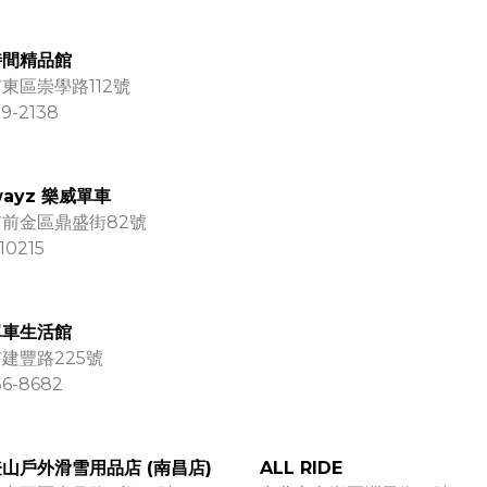
時間精品館
東區崇學路112號
9-2138
wayz 樂威單車
前金區鼎盛街82號
10215
單車生活館
建豐路225號
36-8682
山戶外滑雪用品店 (南昌店)
ALL RIDE