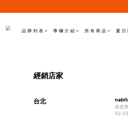
品 牌 列 表
專 欄 介 紹
所 有 商 品
夏 日
經銷店家
nabii
台北
台北市
02-2