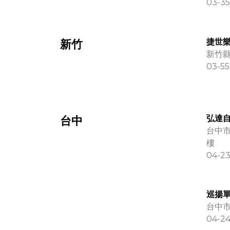
03-35
捷世樂
新竹
新竹縣
03-55
弘達
台中
台中市
樓
04-23
巡揚單
台中市
04-24