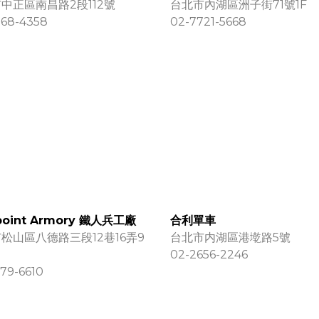
中正區南昌路2段112號
台北市內湖區洲子街71號1F
368-4358
02-7721-5668
oint Armory 鐵人兵工廠
合利單車
松山區八德路三段12巷16弄9
台北市内湖區港墘路5號
02-2656-2246
79-6610