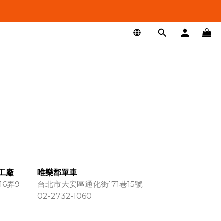
兵工廠
唯樂郡單車
6弄9
台北市大安區通化街171巷15號
02-2732-1060