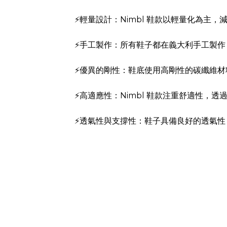
⚡️輕量設計：Nimbl 鞋款以輕量化為主
⚡️手工製作：所有鞋子都在義大利手工製
⚡️優異的剛性：鞋底使用高剛性的碳纖維
⚡️高適應性：Nimbl 鞋款注重舒適性
⚡️透氣性與支撐性：鞋子具備良好的透氣