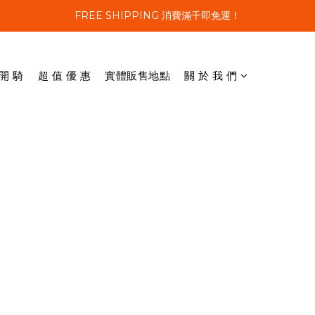
FREE SHIPPING 消費滿千即免運！
 開 騎
超 值 優 惠
實體販售地點
關 於 我 們