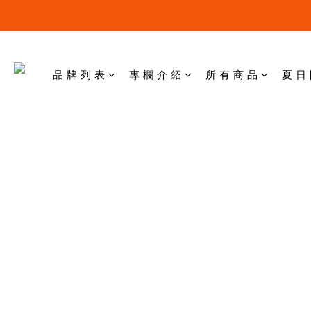
品 牌 列 表
專 欄 介 紹
所 有 商 品
夏 日