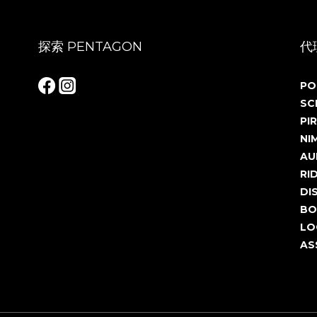
探索 PENTAGON
代
PO
SC
PIR
NI
AU
RI
DI
BO
LO
AS