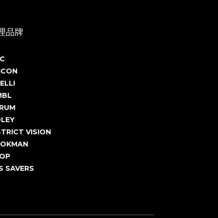
理品牌
C
ICON
ELLI
MBL
RUM
DLEY
STRICT VISION
OKMAN
OP
S SAVERS