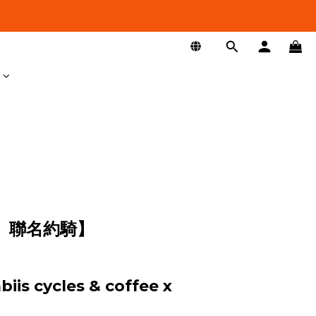
g | 聯名約騎】
biis cycles & coffee x