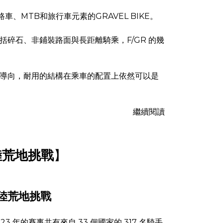
路車、MTB和旅行車元素的GRAVEL BIKE。
括碎石、非鋪裝路面與長距離騎乘，F/GR 的幾
導向，耐用的結構在乘車的配置上依然可以是
。
繼續閱讀
歐陸荒地挑戰
】
 歐陸荒地挑戰
2023 年的賽事共有來自 33 個國家的 317 名騎手