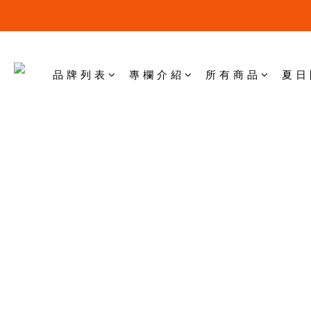
品 牌 列 表
專 欄 介 紹
所 有 商 品
夏 日