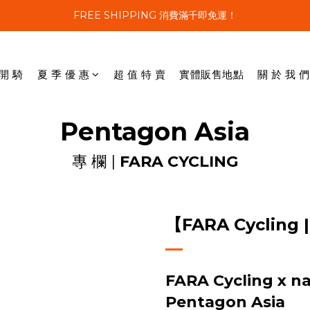
FREE SHIPPING 消費滿千即免運！
 開 騎
夏 季 優 惠
超 值 特 賣
實體販售地點
關 於 我 們
Pentagon Asia
專 欄 |
FARA CYCLING
【FARA Cyclin
FARA Cycling x na
Pentagon Asia