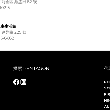
 前金區 鼎盛街 82 號
10215
單車生活館
 建豐路 225 號
36-8682
探索 PENTAGON
代
PO
SC
PIR
NI
AU