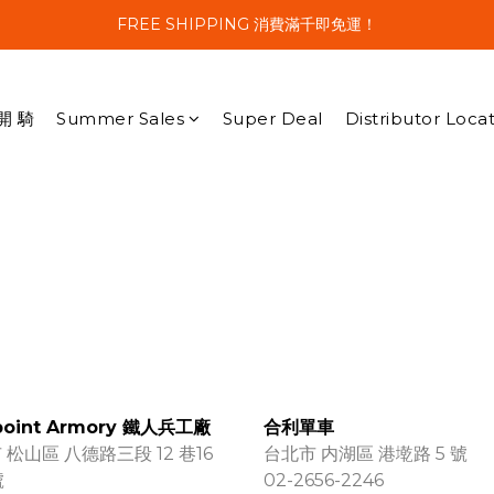
FREE SHIPPING 消費滿千即免運！
開 騎
Summer Sales
Super Deal
Distributor Loca
oint Armory 鐵人兵工廠
合利單車
 松山區 八德路三段 12 巷16
台北市 内湖區 港墘路 5 號
號
02-2656-2246