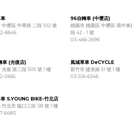
單車
96自轉車 (中壢店)
 中壢區 中華路 二段 102 號
桃園市 桃園區 中壢區 環中東
2-6846
段 42 - 1 號
03-466-2696
轉車 (光復店)
風城單車 DeCYCLE
光復 路二段 505 號 1 樓
新竹市 建美路 51 號 1 樓
2-0665
03-516-6346
車 S.YOUNG BIKE-竹北店
 竹北市 隘口三街 38 號 1 樓
7-6480