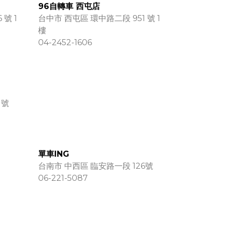
96自轉車 西屯店
 號 1
台中市 西屯區 環中路二段 951 號 1
樓
04-2452-1606
 號
單車ING
台南市 中西區 臨安路一段 126號
06-221-5087