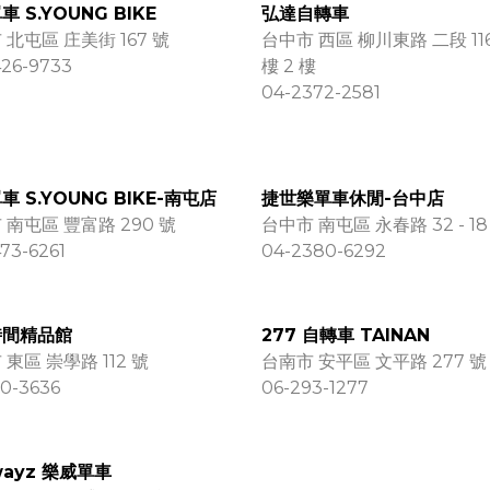
 S.YOUNG BIKE
弘達自轉車
 北屯區 庄美街 167 號
台中市 西區 柳川東路 二段 116
426-9733
樓 2 樓
04-2372-2581
車 S.YOUNG BIKE-南屯店
捷世樂單車休閒-台中店
 南屯區 豐富路 290 號
台中市 南屯區 永春路 32 - 18
73-6261
04-2380-6292
時間精品館
277 自轉車 TAINAN
東區 崇學路 112 號
台南市 安平區 文平路 277 號
0-3636
06-293-1277
wayz 樂威單車