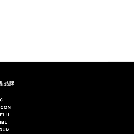
理品牌
C
ICON
ELLI
MBL
RUM