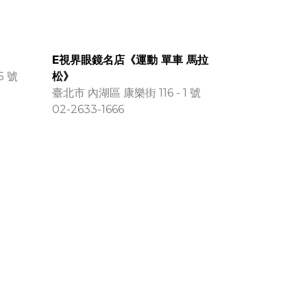
E視界眼鏡名店《運動 單車 馬拉
5 號
松》
臺北市 內湖區 康樂街 116 - 1 號
02-2633-1666