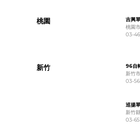
吉興
桃園
桃園市
03-46
96自
新竹
新竹市 
03-56
巡揚單
新竹縣
03-65