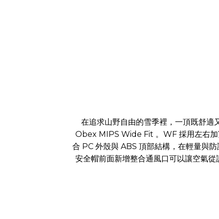
在追求山野自由的雪季裡，一頂既舒適又安全的
Obex MIPS Wide Fit 。W
合 PC 外殼與 ABS 頂部結構，在輕
安全帽前面新增整合通風口可以讓空氣從