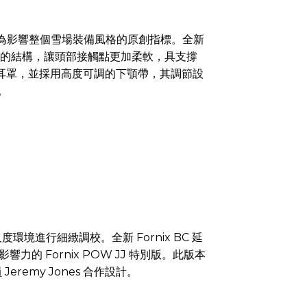
愛，被視為影響整個雪場裝備風格的原創指標。全新
的結構，讓頭部接觸點更加柔軟，具支撐
配或拆卸耳罩，並採用高度可調的下顎帶，其調節設
。
尺度環境進行細緻調校。全新 Fornix BC 延
的 Fornix POW JJ 特別版。此版本
Jeremy Jones 合作設計。