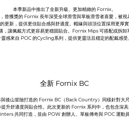
本季新品中推出了全新升級、更加精緻的 Fornix。
3.0版本，曾獲獎的 Fornix 長年深受全球滑雪與單板滑雪者喜
的更新，提供更佳貼合感與舒適度。帽緣與頭頂位置採用更厚實
 與調節結構，讓佩戴方式更容易更穩固貼合。Fornix Mips 可搭
計靈感來自 POC 的Cycling系列，提供更靈活且穩定的配戴感受
全新 Fornix BC
後山冒險打造的 Fornix BC（Back Country）同樣針對大
適度與貼合性。此次更新的 Fornix 系列中，也包含深具影響力
ur Winters 共同打造，並由 POW 創辦人、單板傳奇與 POC 運動員 