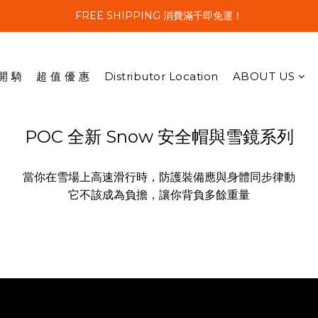
FREE SHIPPING 消費滿千即免運！
開 騎
超 值 優 惠
Distributor Location
ABOUT US
POC 全新 Snow 安全帽與雪鏡系列
當你在雪場上高速滑行時，防護裝備應與身體同步律動
它不該成為負擔，讓你背負多餘重量