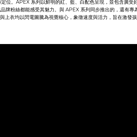
。APEX 系列以鮮明的紅、藍、白配色呈現，並包含廣受好評的 N
絲都能感受其魅力。與 APEX 系列同步推出的，還有專為年輕競速
與上衣均以閃電圖騰為視覺核心，象徵速度與活力，旨在激發孩