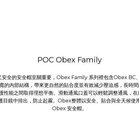
POC Obex Family
安全帽至關重要，Obex Family 系列裡包含Obex BC
F 採用左右加寬的內部結構，帶來更自然的貼合度並有效減少壓迫感，長時
量與防護性能之間取得理想平衡。滑動通風口蓋可以輕鬆調整通風
護目鏡中排出，防止起霧。Obex整體以安全、貼合與全天候使
Obex 安全帽。