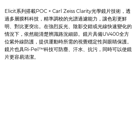
Elicit系列搭載POC × Carl Zeiss Clarity光學鏡片技術，透
過多層膜料科技，精準調校的光譜過濾能力，讓色彩更鮮
明、對比更突出。在強烈反光、陰影交錯或光線快速變化的
情況下，依然能清楚辨識路況細節。鏡片具備UV400全方
位紫外線防護，提供運動時所需的視覺穩定性與眼睛保護。
鏡片也具Ri-Pel™科技可防塵、汗水、抗污，同時可以使鏡
片更容易清潔。