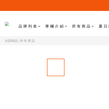
品 牌 列 表
專 欄 介 紹
所 有 商 品
夏 日
全部商品
/
所 有 商 品