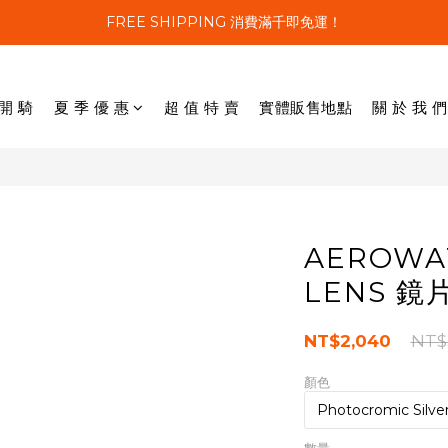
FREE SHIPPING 消費滿千即免運！
 開 騎
夏 季 優 惠
超 值 特 賣
實體販售地點
關 於 我 們
AEROWAT
LENS 鏡
NT$2,040
NT$
顏色